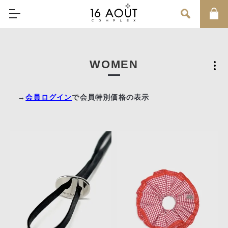
MAIN MENU
WOMEN
CONCEPT
BRAND
→
会員ログイン
で会員特別価格の表示
MEN
WOMEN
UNISEX
SALE
OUR INFORMATION
店舗情報
インフォメーション
お問い合わせ