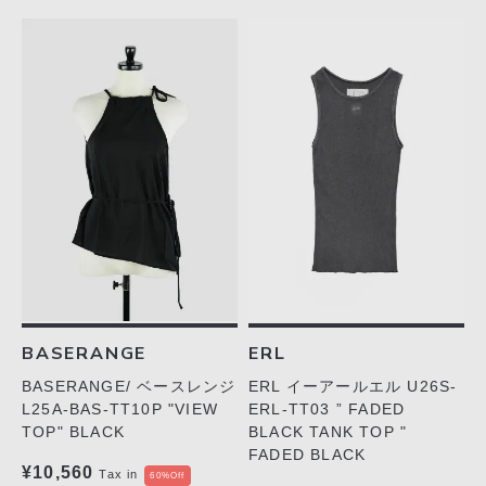
BASERANGE
ERL
BASERANGE/ ベースレンジ
ERL イーアールエル U26S-
L25A-BAS-TT10P "VIEW
ERL-TT03 ” FADED
TOP" BLACK
BLACK TANK TOP "
FADED BLACK
¥10,560
Tax in
60%Off