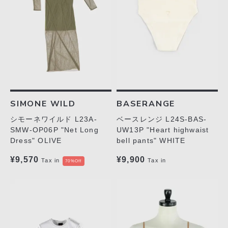
SIMONE WILD
BASERANGE
シモーネワイルド L23A-
ベースレンジ L24S-BAS-
SMW-OP06P "Net Long
UW13P "Heart highwaist
Dress" OLIVE
bell pants" WHITE
¥9,570
¥9,900
Tax in
Tax in
70%Off