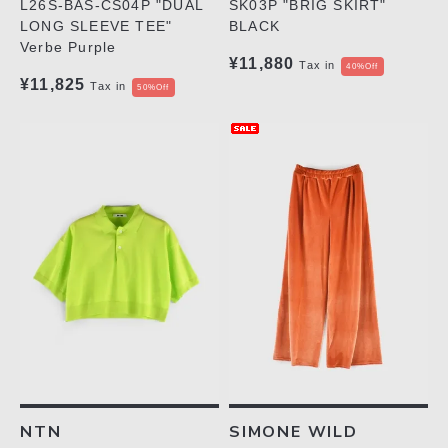
SK03P "BRIG SKIRT"
L26S-BAS-CS04P "DUAL
BLACK
LONG SLEEVE TEE"
Verbe Purple
¥11,880
Tax in
40%Off
¥11,825
Tax in
50%Off
NTN
SIMONE WILD