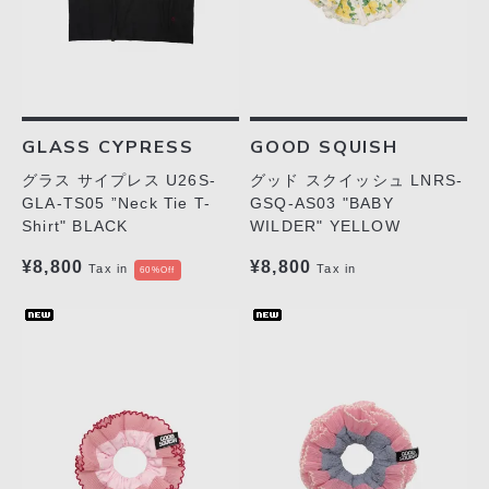
GLASS CYPRESS
GOOD SQUISH
グラス サイプレス U26S-
グッド スクイッシュ LNRS-
GLA-TS05 ”Neck Tie T-
GSQ-AS03 "BABY
Shirt" BLACK
WILDER" YELLOW
¥8,800
¥8,800
Tax in
Tax in
60%Off