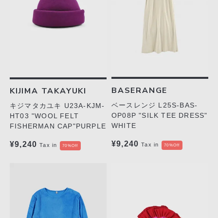
BASERANGE
KIJIMA TAKAYUKI
ベースレンジ L25S-BAS-
キジマタカユキ U23A-KJM-
OP08P "SILK TEE DRESS"
HT03 "WOOL FELT
WHITE
FISHERMAN CAP"PURPLE
¥9,240
¥9,240
Tax in
Tax in
70%Off
70%Off