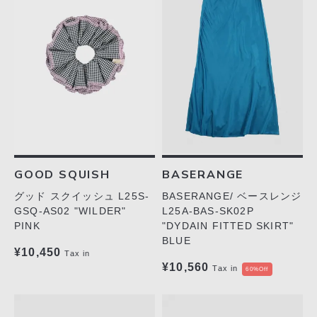
GOOD SQUISH
BASERANGE
グッド スクイッシュ L25S-
BASERANGE/ ベースレンジ
GSQ-AS02 "WILDER"
L25A-BAS-SK02P
PINK
"DYDAIN FITTED SKIRT"
BLUE
¥10,450
Tax in
¥10,560
Tax in
60%Off