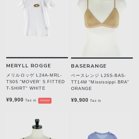
MERYLL ROGGE
BASERANGE
メリルロッゲ L24A-MRL-
ベースレンジ L25S-BAS-
TS05 "MOVER‘ S FITTED
TT14M "Mississippi BRA"
T-SHIRT" WHITE
ORANGE
¥9,900
¥9,900
Tax in
Tax in
70%Off