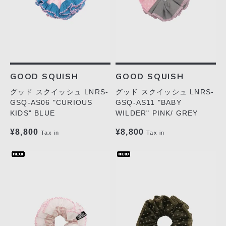
GOOD SQUISH
GOOD SQUISH
グッド スクイッシュ LNRS-
グッド スクイッシュ LNRS-
GSQ-AS06 "CURIOUS
GSQ-AS11 "BABY
KIDS" BLUE
WILDER" PINK/ GREY
¥8,800
¥8,800
Tax in
Tax in