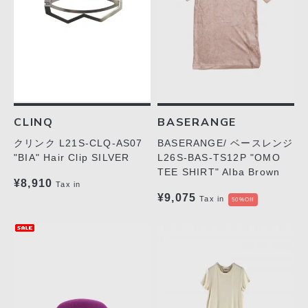
CLINQ
BASERANGE
クリンク L21S-CLQ-AS07
BASERANGE/ ベースレンジ
"BIA" Hair Clip SILVER
L26S-BAS-TS12P "OMO
TEE SHIRT" Alba Brown
¥8,910
Tax in
¥9,075
Tax in
50%Off