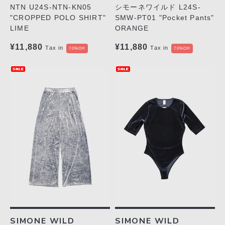
NTN U24S-NTN-KN05
シモーネワイルド L24S-
"CROPPED POLO SHIRT"
SMW-PT01 "Pocket Pants"
LIME
ORANGE
¥11,880
¥11,880
Tax in
Tax in
70%Off
70%Off
SIMONE WILD
SIMONE WILD