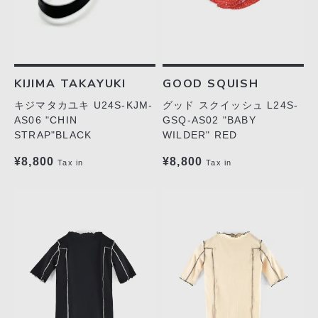
リクルート
STAFF BLOG
SHOPPING GUIDE
KIJIMA TAKAYUKI
GOOD SQUISH
ログイン
キジマタカユキ U24S-KJM-
グッド スクイッシュ L24S-
新規会員登録(MEMBER
AS06 "CHIN
GSQ-AS02 "BABY
SHIP)
STRAP"BLACK
WILDER" RED
アカウントの管理
¥8,800
¥8,800
Tax in
Tax in
お支払いについて
特定商取引法にもとづく
表記
Privacy Policy
SNS