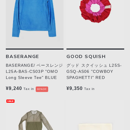
BASERANGE
GOOD SQUISH
BASERANGE/ ベースレンジ
グッド スクイッシュ L25S-
L25A-BAS-CS03P "OMO
GSQ-AS06 "COWBOY
Long Sleeve Tee" BLUE
SPAGHETTI" RED
¥9,240
¥9,350
Tax in
Tax in
60%Off