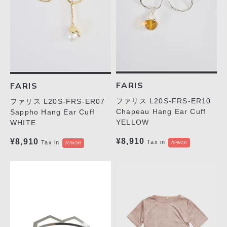
FARIS
FARIS
ファリス L20S-FRS-ER10
ファリス L20S-FRS-ER07
Chapeau Hang Ear Cuff
Sappho Hang Ear Cuff
YELLOW
WHITE
¥8,910
¥8,910
Tax in
Tax in
70%Off
70%Off