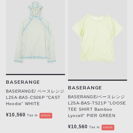
BASERANGE
BASERANGE
BASERANGE/ ベースレンジ
BASERANGE/ベースレンジ
L25A-BAS-CS06P "CAST
L25A-BAS-TS21P "LOOSE
Hoodie" WHITE
TEE SHIRT Bamboo
¥10,560
Lyocell" PIER GREEN
Tax in
60%Off
¥10,560
Tax in
40%Off