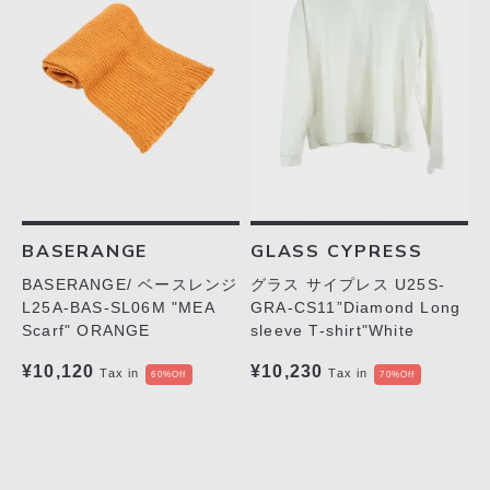
BASERANGE
GLASS CYPRESS
BASERANGE/ ベースレンジ
グラス サイプレス U25S-
L25A-BAS-SL06M "MEA
GRA-CS11”Diamond Long
Scarf" ORANGE
sleeve T-shirt"White
¥10,120
¥10,230
Tax in
Tax in
60%Off
70%Off