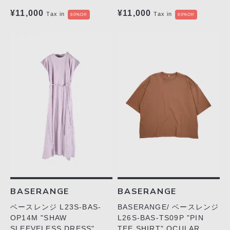
¥11,000
¥11,000
Tax in
Tax in
60%Off
60%Off
BASERANGE
BASERANGE
ベースレンジ L23S-BAS-
BASERANGE/ ベースレンジ
OP14M "SHAW
L26S-BAS-TS09P "PIN
SLEEVELESS DRESS"
TEE SHIRT" OCULAR