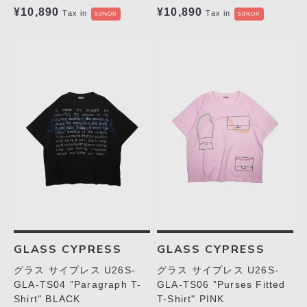
¥10,890
¥10,890
Tax in
Tax in
50%Off
50%Off
GLASS CYPRESS
GLASS CYPRESS
グラス サイプレス U26S-
グラス サイプレス U26S-
GLA-TS04 ”Paragraph T-
GLA-TS06 ”Purses Fitted
Shirt" BLACK
T-Shirt" PINK