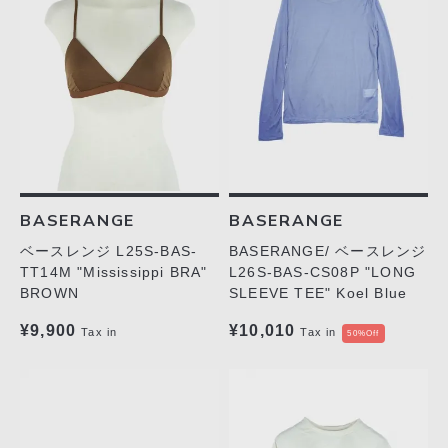
BASERANGE
BASERANGE
BASERANGE/ ベースレンジ
ベースレンジ L25S-BAS-
L26S-BAS-CS08P "LONG
TT14M "Mississippi BRA"
SLEEVE TEE" Koel Blue
BROWN
¥10,010
¥9,900
Tax in
Tax in
50%Off