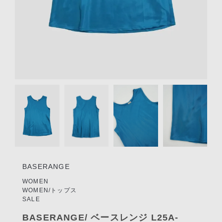
リクルート
STAFF BLOG
SHOPPING GUIDE
ログイン
新規会員登録(MEMBER
Item
SHIP)
1
of
アカウントの管理
4
お支払いについて
特定商取引法にもとづく
表記
BASERANGE
Privacy Policy
WOMEN
WOMEN/トップス
SALE
SNS
BASERANGE/ ベースレンジ L25A-