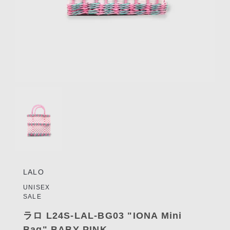
リクルート
STAFF BLOG
SHOPPING GUIDE
ログイン
新規会員登録(MEMBER
Item
SHIP)
1
of
アカウントの管理
1
お支払いについて
特定商取引法にもとづく
表記
LALO
Privacy Policy
UNISEX
SALE
SNS
ラロ L24S-LAL-BG03 "IONA Mini
Bag" BABY PINK