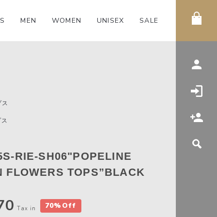
S
MEN
WOMEN
UNISEX
SALE
プス
プス
S-RIE-SH06"POPELINE
N FLOWERS TOPS”BLACK
70
70%Off
Tax in