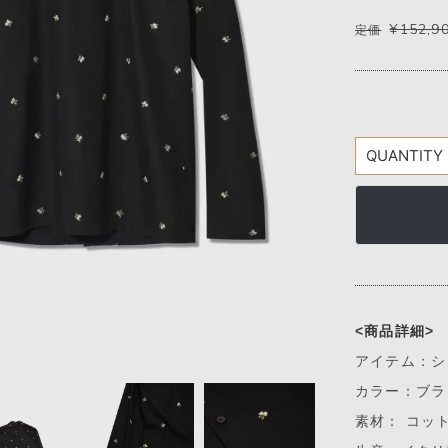
¥152,9
定価
<商品詳細>
アイテム：シ
カラー：ブラ
素材： コット