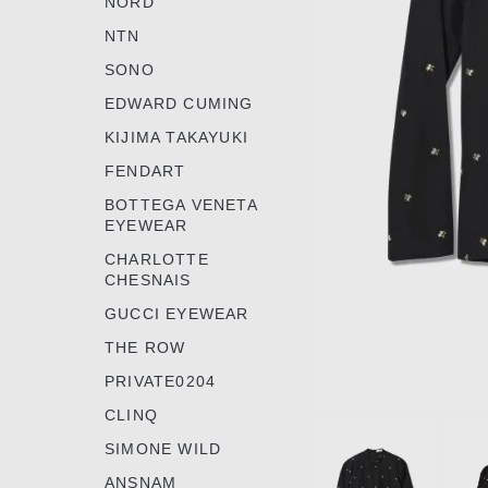
NORD
NTN
SONO
EDWARD CUMING
KIJIMA TAKAYUKI
FENDART
BOTTEGA VENETA
EYEWEAR
CHARLOTTE
CHESNAIS
GUCCI EYEWEAR
THE ROW
PRIVATE0204
CLINQ
Item
1
SIMONE WILD
of
ANSNAM