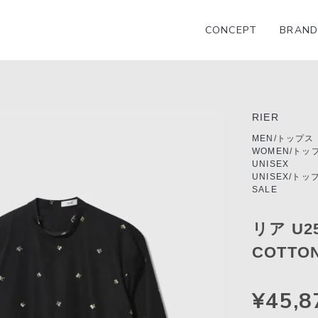
CONCEPT
BRAND
RIER
MEN/トップス
WOMEN/トッ
UNISEX
UNISEX/トッ
SALE
リア U25
COTTO
¥45,8