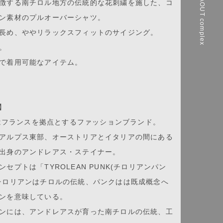
16AOUT complex
徴する南チロル地方の伝統的な花刺繍を施した、コ
ン素材のプルオーバーシャツ。
長め、ややリラックスフィットのサイジング。
。
で着用可能なアイテム。
ア】
R)はフランスを拠点とするファッションブランド。
アルプス東部、オーストリアとイタリアの間にある
出身のアンドレアス・ステイナー。
セプトは「TYROLEAN PUNK(チロリアンパン
チロリアンはチロルの伝統、パンクはは既成概念へ
ンを意味している。
ンには、アンドレアスが育った南チロルの伝統、工