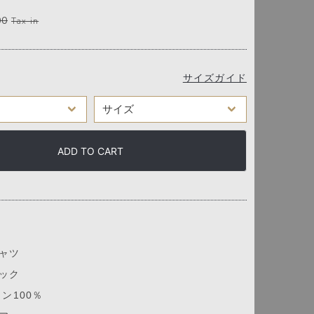
00
Tax in
サイズガイド
ADD TO CART
ャツ
ック
ン100％