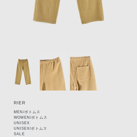
リクルート
STAFF BLOG
SHOPPING GUIDE
ログイン
新規会員登録(MEMBER
Item
SHIP)
1
of
アカウントの管理
3
お支払いについて
特定商取引法にもとづく
表記
RIER
Privacy Policy
MEN/ボトムス
WOMEN/ボトムス
UNISEX
SNS
UNISEX/ボトムス
SALE