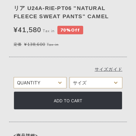
リア U24A-RIE-PT06 "NATURAL
FLEECE SWEAT PANTS" CAMEL
¥41,580
70%Off
Tax in
¥138,600
定価
Tax in
サイズガイド
ADD TO CART
<商品詳細>