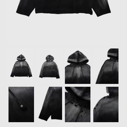
リクルート
STAFF BLOG
SHOPPING GUIDE
ログイン
新規会員登録(MEMBER
Item
SHIP)
1
of
アカウントの管理
8
お支払いについて
特定商取引法にもとづく
表記
Privacy Policy
SNS