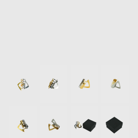
リクルート
STAFF BLOG
SHOPPING GUIDE
ログイン
新規会員登録(MEMBER
SHIP)
Item
アカウントの管理
1
of
お支払いについて
10
特定商取引法にもとづく
表記
Privacy Policy
SNS