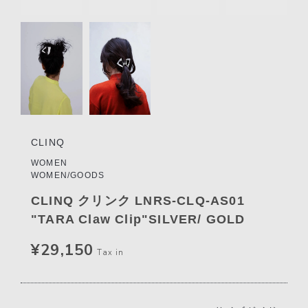
CLINQ
WOMEN
WOMEN/GOODS
CLINQ クリンク LNRS-CLQ-AS01
"TARA Claw Clip"SILVER/ GOLD
¥29,150
Tax in