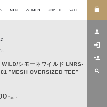
S
MEN
WOMEN
UNISEX
SALE
LD
プス
E WILD/シモーネワイルド LNRS-
01 "MESH OVERSIZED TEE"
00
Tax in