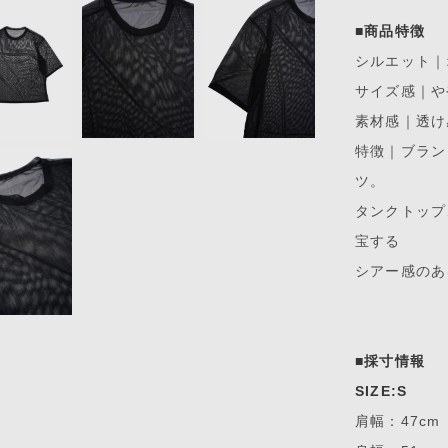
■商品特徴
シルエット｜
サイズ感｜や
素材感｜透け
特徴｜ブラン
ツ。
タンクトップ
宝する
シアー感のあ
■採寸情報
SIZE:S
肩幅：47cm