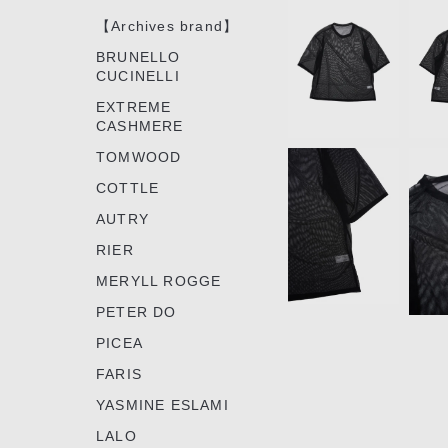
1
【Archives brand】
of
6
BRUNELLO
CUCINELLI
EXTREME
CASHMERE
TOMWOOD
COTTLE
AUTRY
RIER
MERYLL ROGGE
PETER DO
PICEA
FARIS
YASMINE ESLAMI
LALO