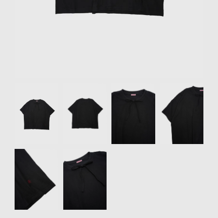
リクルート
STAFF BLOG
SHOPPING GUIDE
ログイン
新規会員登録(MEMBER
Item
SHIP)
1
of
アカウントの管理
6
お支払いについて
特定商取引法にもとづく
表記
Privacy Policy
SNS