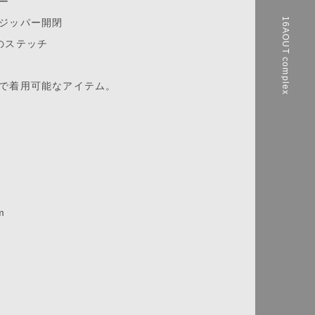
ー
16AOUT complex
ジッパー開閉
のステッチ
で着用可能なアイテム。
m