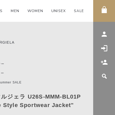
S
MEN
WOMEN
UNISEX
SALE
RGIELA
ター
ター
Summer SALE
ジェラ U26S-MMM-BL01P
e Style Sportwear Jacket"