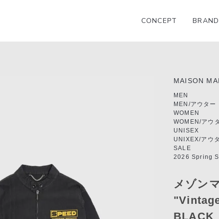
CONCEPT
BRAND
MAISON MA
MEN
MEN/アウター
WOMEN
WOMEN/アウ
UNISEX
UNIXEX/アウ
SALE
2026 Spring 
メゾンマル
"Vintag
BLACK