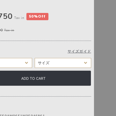
750
50%Off
Tax in
00
Tax in
サイズガイド
ADD TO CART
0AM0651M35046861