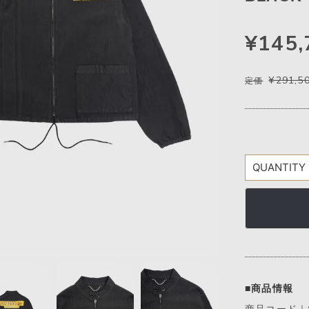
¥145,
¥291,5
定価
■商品情報
商品コード｜S5