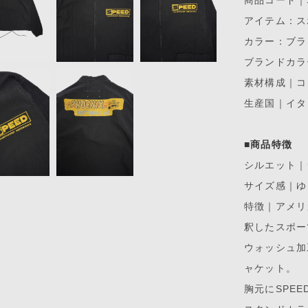
アイテム：ス
カラー：ブラ
ブランドカラー
素材構成｜コ
生産国｜イタ
■商品特徴
シルエット｜
サイズ感｜ゆ
特徴｜アメリ
釈したスポー
ウォッシュ加
ャケット。
胸元にSPE