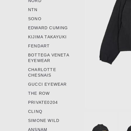
NORD
NTN
SONO
EDWARD CUMING
KIJIMA TAKAYUKI
FENDART
BOTTEGA VENETA
EYEWEAR
CHARLOTTE
CHESNAIS
GUCCI EYEWEAR
THE ROW
PRIVATE0204
CLINQ
Item
1
SIMONE WILD
of
ANSNAM