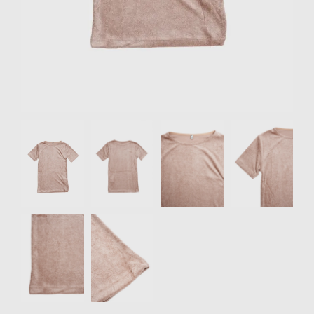
リクルート
STAFF BLOG
SHOPPING GUIDE
ログイン
新規会員登録(MEMBER
Item
SHIP)
1
of
アカウントの管理
6
お支払いについて
特定商取引法にもとづく
表記
Privacy Policy
SNS