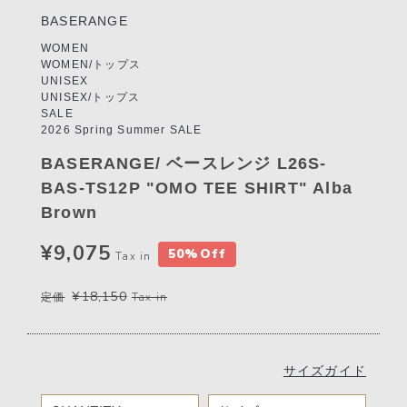
BASERANGE
WOMEN
WOMEN/トップス
UNISEX
UNISEX/トップス
SALE
2026 Spring Summer SALE
BASERANGE/ ベースレンジ L26S-
BAS-TS12P "OMO TEE SHIRT" Alba
Brown
¥9,075
50%Off
Tax in
¥18,150
定価
Tax in
サイズガイド