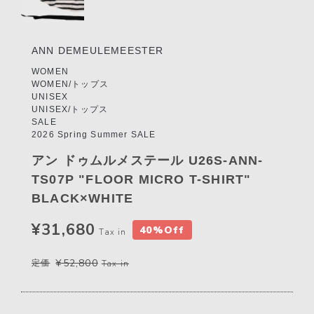
ANN DEMEULEMEESTER
WOMEN
WOMEN/トップス
UNISEX
UNISEX/トップス
SALE
2026 Spring Summer SALE
アン ドゥムルメステール U26S-ANN-
TS07P "FLOOR MICRO T-SHIRT"
BLACK×WHITE
¥31,680
40%Off
Tax in
¥52,800
定価
Tax in