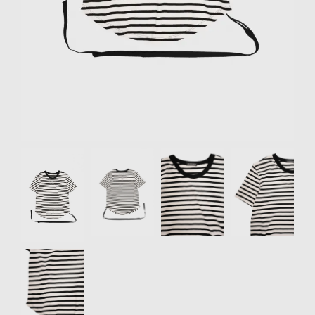
リクルート
STAFF BLOG
SHOPPING GUIDE
ログイン
新規会員登録(MEMBER
SHIP)
Item
アカウントの管理
1
of
お支払いについて
5
特定商取引法にもとづく
表記
Privacy Policy
SNS