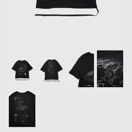
リクルート
STAFF BLOG
SHOPPING GUIDE
ログイン
新規会員登録(MEMBER
Item
SHIP)
1
of
アカウントの管理
5
お支払いについて
特定商取引法にもとづく
表記
Privacy Policy
SNS