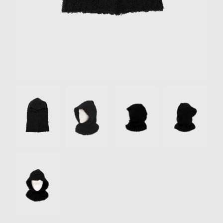
リクルート
STAFF BLOG
SHOPPING GUIDE
ログイン
新規会員登録(MEMBER
Item
SHIP)
1
of
アカウントの管理
5
お支払いについて
特定商取引法にもとづく
表記
Privacy Policy
SNS