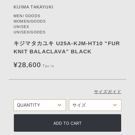
KIJIMA TAKAYUKI
MEN/ GOODS
WOMEN/GOODS
UNISEX
UNISEX/GOODS
キジマタカユキ U25A-KJM-HT10 "FUR
KNIT BALACLAVA" BLACK
¥28,600
Tax in
サイズガイド
ADD TO CART