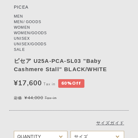
PICEA
MEN
MEN/ GOODS
WOMEN
WOMEN/GOODS
UNISEX
UNISEX/GOODS
SALE
ピセア U25A-PCA-SL03 "Baby
Cashmere Stall" BLACK/WHITE
¥17,600
60%Off
Tax in
¥44,000
定価
Tax in
サイズガイド