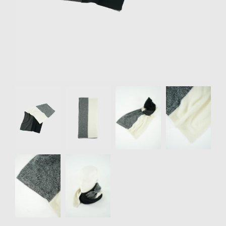
リクルート
STAFF BLOG
SHOPPING GUIDE
ログイン
新規会員登録(MEMBER
Item
SHIP)
1
of
アカウントの管理
6
お支払いについて
特定商取引法にもとづく
表記
Privacy Policy
SNS