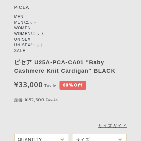
PICEA
MEN
MEN/ニット
WOMEN
WOMEN/ニット
UNISEX
UNISEX/ニット
SALE
ピセア U25A-PCA-CA01 "Baby
Cashmere Knit Cardigan" BLACK
¥33,000
60%Off
Tax in
¥82,500
定価
Tax in
サイズガイド