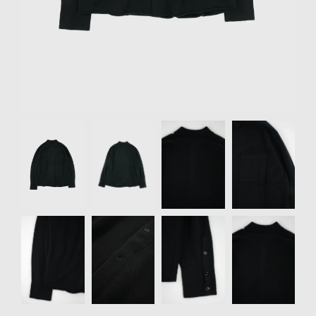
リクルート
STAFF BLOG
SHOPPING GUIDE
ログイン
新規会員登録(MEMBER
Item
SHIP)
1
of
アカウントの管理
8
お支払いについて
特定商取引法にもとづく
表記
Privacy Policy
SNS