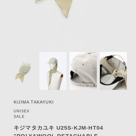
リクルート
STAFF BLOG
SHOPPING GUIDE
ログイン
新規会員登録(MEMBER
Item
SHIP)
1
of
アカウントの管理
4
お支払いについて
特定商取引法にもとづく
表記
KIJIMA TAKAYUKI
Privacy Policy
UNISEX
SALE
SNS
キジマタカユキ U25S-KJM-HT04
"POLY&WOOL DETACHABLE