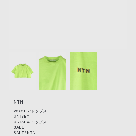
リクルート
STAFF BLOG
SHOPPING GUIDE
ログイン
新規会員登録(MEMBER
Item
SHIP)
1
of
アカウントの管理
3
お支払いについて
特定商取引法にもとづく
表記
NTN
Privacy Policy
WOMEN/トップス
UNISEX
UNISEX/トップス
SNS
SALE
SALE/ NTN