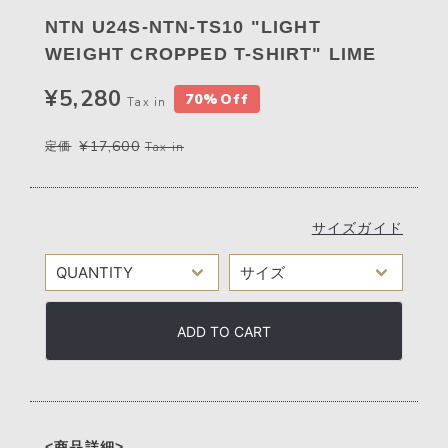
NTN U24S-NTN-TS10 "LIGHT
WEIGHT CROPPED T-SHIRT" LIME
¥5,280
70%Off
Tax in
¥17,600
定価
Tax in
サイズガイド
ADD TO CART
<商品詳細>