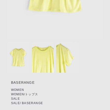
リクルート
STAFF BLOG
SHOPPING GUIDE
ログイン
新規会員登録(MEMBER
Item
SHIP)
1
of
アカウントの管理
3
お支払いについて
特定商取引法にもとづく
表記
BASERANGE
Privacy Policy
WOMEN
WOMEN/トップス
SALE
SNS
SALE/ BASERANGE