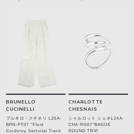
CHARLOTTE
BRUNELLO
CHESNAIS
CUCINELLI
シャルロット シェネL24A-
ブルネロ・クチネリ L25A-
CHA-RG07"BAGUE
BRN-PT07 "Fluid
ROUND TRIP
Corduroy Sartorial Track