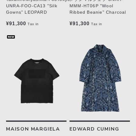
UNRA-FOO-CA13 "Silk
MMM-HT06P "Wool
Gowns" LEOPARD
Ribbed Beanie" Charcoal
¥91,300
¥91,300
Tax in
Tax in
MAISON MARGIELA
EDWARD CUMING