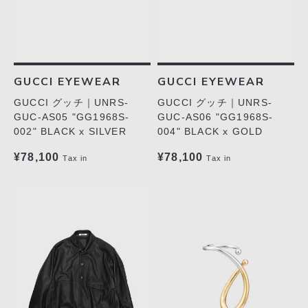
リクルート
STAFF BLOG
SHOPPING GUIDE
GUCCI EYEWEAR
GUCCI EYEWEAR
ログイン
GUCCI グッチ｜UNRS-
GUCCI グッチ｜UNRS-
新規会員登録(MEMBER
GUC-AS05 "GG1968S-
GUC-AS06 "GG1968S-
SHIP)
002" BLACK x SILVER
004" BLACK x GOLD
アカウントの管理
¥78,100
¥78,100
Tax in
Tax in
お支払いについて
特定商取引法にもとづく
表記
Privacy Policy
SNS