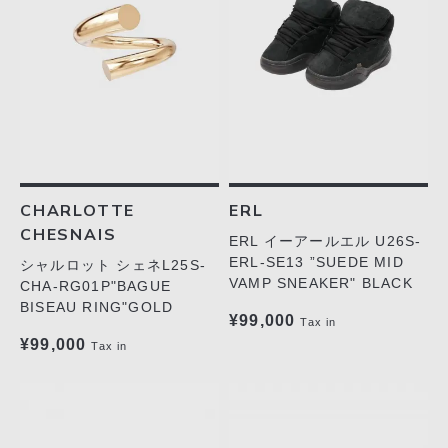
CHARLOTTE
ERL
CHESNAIS
ERL イーアールエル U26S-
ERL-SE13 ”SUEDE MID
シャルロット シェネL25S-
VAMP SNEAKER" BLACK
CHA-RG01P"BAGUE
BISEAU RING"GOLD
¥99,000
Tax in
¥99,000
Tax in