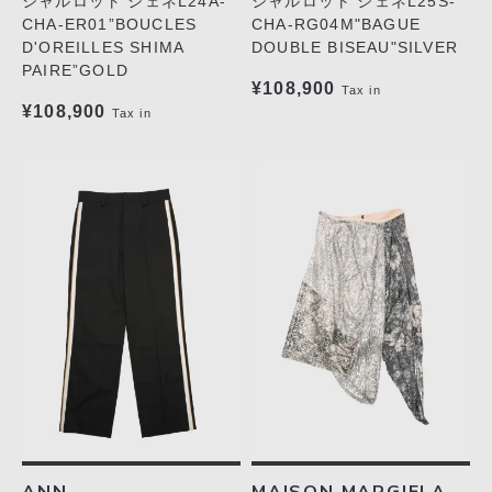
シャルロット シェネL24A-
シャルロット シェネL25S-
CHA-ER01”BOUCLES
CHA-RG04M"BAGUE
D'OREILLES SHIMA
DOUBLE BISEAU"SILVER
PAIRE”GOLD
¥108,900
Tax in
¥108,900
Tax in