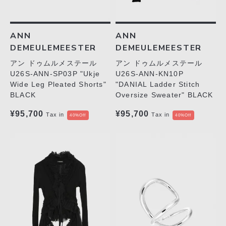
ANN
ANN
DEMEULEMEESTER
DEMEULEMEESTER
アン ドゥムルメステール
アン ドゥムルメステール
U26S-ANN-SP03P "Ukje
U26S-ANN-KN10P
Wide Leg Pleated Shorts"
"DANIAL Ladder Stitch
BLACK
Oversize Sweater" BLACK
¥95,700
¥95,700
Tax in
Tax in
40%Off
40%Off