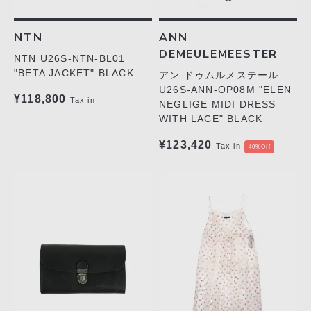
NTN
ANN
DEMEULEMEESTER
NTN U26S-NTN-BL01
"BETA JACKET" BLACK
アン ドゥムルメステール
U26S-ANN-OP08M "ELEN
¥118,800
Tax in
NEGLIGE MIDI DRESS
WITH LACE" BLACK
¥123,420
Tax in
40%Off