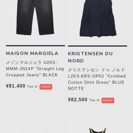
MAISON MARGIELA
KRISTENSEN DU
NORD
メゾンマルジェラ U26S-
MMM-JN14P "Straight Leg
クリステンセン ドゥ ノルド
Cropped Jeans" BLACK
L26S-KRS-OP02 "Crinkled
Cotton Shirt Dress" BLUE
¥81,400
Tax in
50%Off
NOTTE
¥82,500
Tax in
50%Off