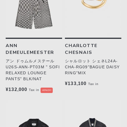
ANN
CHARLOTTE
DEMEULEMEESTER
CHESNAIS
アン ドゥムルメステール
シャルロット シェネL24A-
U26S-ANN-PT03M " SOFI
CHA-RG09"BAGUE DAISY
RELAXED LOUNGE
RING"MIX
PANTS" BLK/NAT
¥133,100
Tax in
¥132,000
Tax in
40%Off