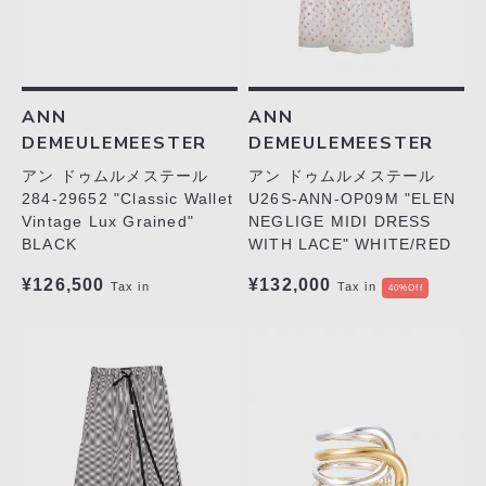
ANN
ANN
DEMEULEMEESTER
DEMEULEMEESTER
アン ドゥムルメステール
アン ドゥムルメステール
284-29652 "Classic Wallet
U26S-ANN-OP09M "ELEN
Vintage Lux Grained"
NEGLIGE MIDI DRESS
BLACK
WITH LACE" WHITE/RED
¥126,500
¥132,000
Tax in
Tax in
40%Off