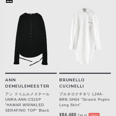
ANN
BRUNELLO
DEMEULEMEESTER
CUCINELLI
アン ドゥムルメステール
ブルネロクチネリ L24A-
UNRA-ANN-CS15P
BRN-SH04 "Stretch Poplin
"HAMAR WRINKLED
Long Shirt"
SERAFINO TOP" Black
¥84,480
Tax in
70%Off