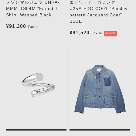
メゾンマルジェラ UNRA-
エドワード・カミング
MMM-TS04M "Faded T-
U25A-EDC-CO01 ”Paisley
Shirt" Washed Black
pattern Jacquard Coat"
BLUE
¥91,300
Tax in
¥91,520
Tax in
60%Off