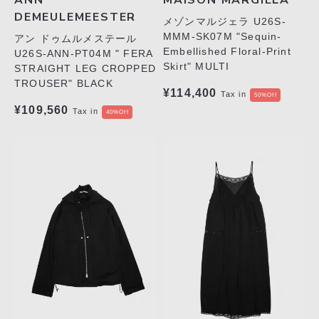
ANN
MAISON MARGIELA
DEMEULEMEESTER
メゾンマルジェラ U26S-
MMM-SK07M "Sequin-
アン ドゥムルメステール
Embellished Floral-Print
U26S-ANN-PT04M " FERA
Skirt" MULTI
STRAIGHT LEG CROPPED
TROUSER" BLACK
¥114,400
Tax in
50%Off
¥109,560
Tax in
40%Off