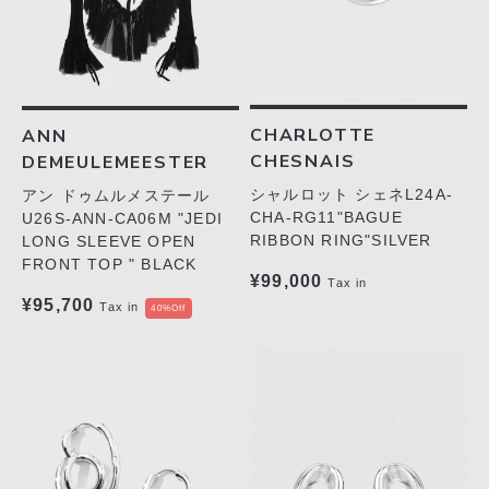
CHARLOTTE
ANN
CHESNAIS
DEMEULEMEESTER
シャルロット シェネL24A-
アン ドゥムルメステール
CHA-RG11"BAGUE
U26S-ANN-CA06M "JEDI
RIBBON RING"SILVER
LONG SLEEVE OPEN
FRONT TOP " BLACK
¥99,000
Tax in
¥95,700
Tax in
40%Off