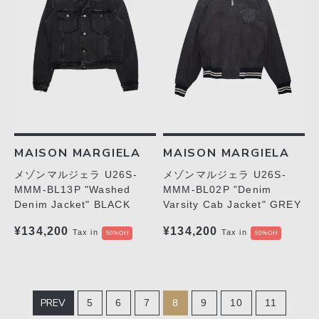
MAISON MARGIELA
MAISON MARGIELA
メゾンマルジェラ U26S-
メゾンマルジェラ U26S-
MMM-BL13P "Washed
MMM-BL02P "Denim
Denim Jacket" BLACK
Varsity Cab Jacket" GREY
¥134,200
¥134,200
Tax in
Tax in
50%Off
50%Off
PREV
5
6
7
8
9
10
11