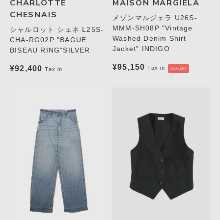
CHARLOTTE
MAISON MARGIELA
CHESNAIS
メゾンマルジェラ U26S-
MMM-SH08P "Vintage
シャルロット シェネ L25S-
Washed Denim Shirt
CHA-RG02P "BAGUE
Jacket" INDIGO
BISEAU RING"SILVER
¥95,150
¥92,400
Tax in
Tax in
50%Off