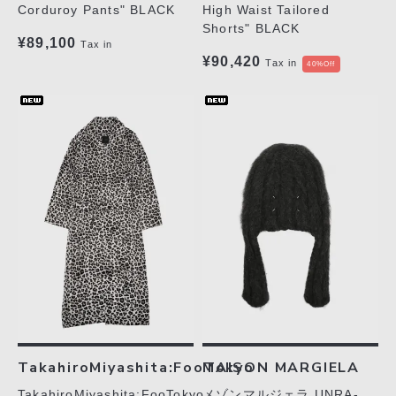
Corduroy Pants" BLACK
High Waist Tailored
Shorts" BLACK
¥89,100
Tax in
¥90,420
Tax in
40%Off
TakahiroMiyashita:FooTokyo
MAISON MARGIELA
TakahiroMiyashita:FooTokyo
メゾンマルジェラ UNRA-