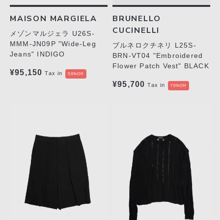
MAISON MARGIELA
BRUNELLO
CUCINELLI
メゾンマルジェラ U26S-
MMM-JN09P "Wide-Leg
ブルネロクチネリ L25S-
Jeans" INDIGO
BRN-VT04 "Embroidered
Flower Patch Vest" BLACK
¥95,150
Tax in
50%Off
¥95,700
Tax in
70%Off