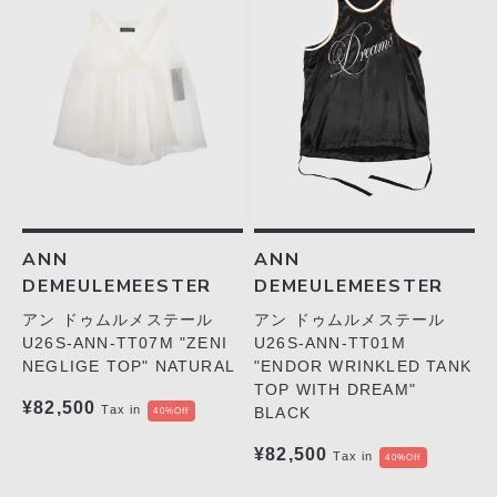
ANN
ANN
DEMEULEMEESTER
DEMEULEMEESTER
アン ドゥムルメステール
アン ドゥムルメステール
U26S-ANN-TT07M "ZENI
U26S-ANN-TT01M
NEGLIGE TOP" NATURAL
"ENDOR WRINKLED TANK
TOP WITH DREAM"
¥82,500
Tax in
BLACK
40%Off
¥82,500
Tax in
40%Off