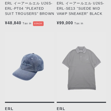
ERL イーアールエル U26S-
ERL イーアールエル U26S-
ERL-PT04 ”PLEATED
ERL-SE13 ”SUEDE MID
SUIT TROUSERS" BROWN
VAMP SNEAKER" BLACK
¥48,840
¥99,000
Tax in
Tax in
60%Off
ERL
ERL