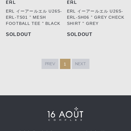
ERL
ERL
ERL イーアールエル U26S-
ERL イーアールエル U26S-
ERL-TS01 ” MESH
ERL-SH06 ” GREY CHECK
FOOTBALL TEE " BLACK
SHIRT " GREY
SOLDOUT
SOLDOUT
PREV
NEXT
1