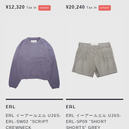
¥12,320
¥20,240
Tax in
Tax in
60%Off
60%Off
ERL
ERL
ERL イーアールエル U26S-
ERL イーアールエル U26S-
ERL-SW02 ”SCRIPT
ERL-SP09 ”SHORT
CREWNECK
SHORTS" GREY