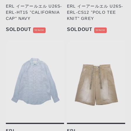
ERL イーアールエル U26S-
ERL イーアールエル U26S-
ERL-HT15 ”CALIFORNIA
ERL-CS12 ”POLO TEE
CAP" NAVY
KNIT" GREY
SOLDOUT
SOLDOUT
50%Off
50%Off
ERL
ERL