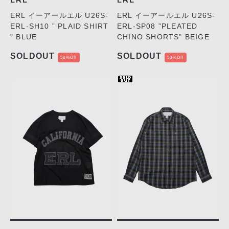
ERL イーアールエル U26S-
ERL イーアールエル U26S-
ERL-SH10 ” PLAID SHIRT
ERL-SP08 ”PLEATED
" BLUE
CHINO SHORTS" BEIGE
SOLDOUT
SOLDOUT
50%Off
50%Off