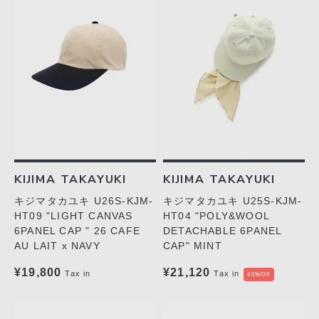
KIJIMA TAKAYUKI
KIJIMA TAKAYUKI
キジマタカユキ U26S-KJM-
キジマタカユキ U25S-KJM-
HT09 "LIGHT CANVAS
HT04 "POLY&WOOL
6PANEL CAP " 26 CAFE
DETACHABLE 6PANEL
AU LAIT x NAVY
CAP" MINT
¥19,800
¥21,120
Tax in
Tax in
40%Off