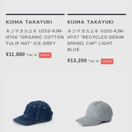
KIJIMA TAKAYUKI
KIJIMA TAKAYUKI
キジマタカユキ U25S-KJM-
キジマタカユキ U25S-KJM-
HT06 "ORGANIC COTTON
HT07 "RECYCLED DENIM
TULIP HAT" ICE GREY
6PANEL CAP" LIGHT
BLUE
¥11,880
Tax in
40%Off
¥13,200
Tax in
40%Off