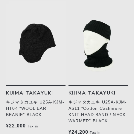
KIJIMA TAKAYUKI
KIJIMA TAKAYUKI
キジマタカユキ U25A-KJM-
キジマタカユキ U25A-KJM-
HT04 "WOOL EAR
AS11 "Cotton Cashmere
BEANIE" BLACK
KNIT HEAD BAND / NECK
WARMER" BLACK
¥22,000
Tax in
¥24,200
Tax in