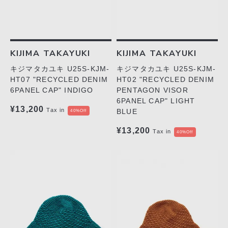
KIJIMA TAKAYUKI
KIJIMA TAKAYUKI
キジマタカユキ U25S-KJM-
キジマタカユキ U25S-KJM-
HT07 "RECYCLED DENIM
HT02 "RECYCLED DENIM
6PANEL CAP" INDIGO
PENTAGON VISOR
6PANEL CAP" LIGHT
¥13,200
Tax in
BLUE
40%Off
¥13,200
Tax in
40%Off