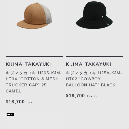
KIJIMA TAKAYUKI
KIJIMA TAKAYUKI
キジマタカユキ U26S-KJM-
キジマタカユキ U25A-KJM-
HT04 "COTTON & MESH
HT02 "COWBOY
TRUCKER CAP" 25
BALLOON HAT" BLACK
CAMEL
¥18,700
Tax in
¥18,700
Tax in