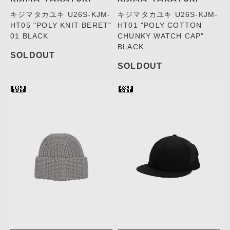
キジマタカユキ U26S-KJM-
キジマタカユキ U26S-KJM-
HT05 "POLY KNIT BERET"
HT01 "POLY COTTON
01 BLACK
CHUNKY WATCH CAP"
BLACK
SOLDOUT
SOLDOUT