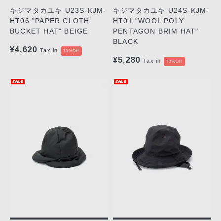
キジマタカユキ U23S-KJM-
キジマタカユキ U24S-KJM-
HT06 "PAPER CLOTH
HT01 "WOOL POLY
BUCKET HAT" BEIGE
PENTAGON BRIM HAT"
BLACK
¥4,620
Tax in
70%Off
¥5,280
Tax in
70%Off