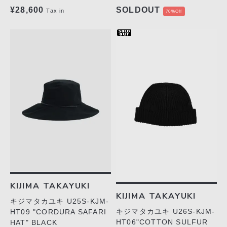
¥28,600
SOLDOUT
Tax in
70%Off
KIJIMA TAKAYUKI
KIJIMA TAKAYUKI
キジマタカユキ U25S-KJM-
キジマタカユキ U26S-KJM-
HT09 "CORDURA SAFARI
HT06"COTTON SULFUR
HAT" BLACK