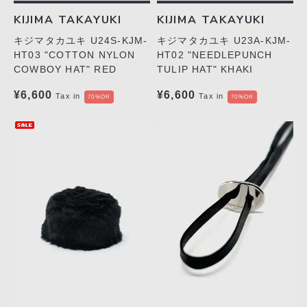
KIJIMA TAKAYUKI
KIJIMA TAKAYUKI
キジマタカユキ U24S-KJM-
キジマタカユキ U23A-KJM-
HT03 "COTTON NYLON
HT02 "NEEDLEPUNCH
COWBOY HAT" RED
TULIP HAT" KHAKI
¥6,600
¥6,600
Tax in
Tax in
70%Off
70%Off