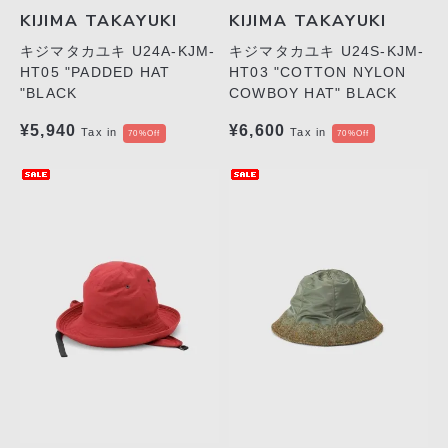
KIJIMA TAKAYUKI
KIJIMA TAKAYUKI
キジマタカユキ U24A-KJM-
キジマタカユキ U24S-KJM-
HT05 "PADDED HAT
HT03 "COTTON NYLON
"BLACK
COWBOY HAT" BLACK
¥5,940
¥6,600
Tax in
Tax in
70%Off
70%Off