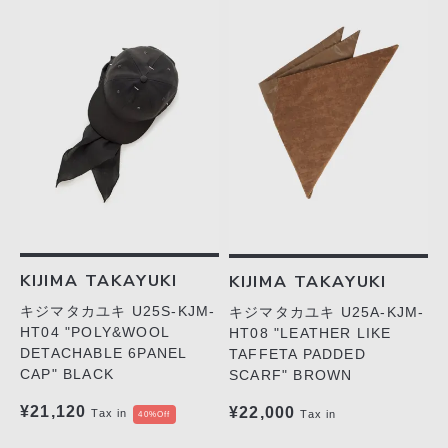
KIJIMA TAKAYUKI
KIJIMA TAKAYUKI
キジマタカユキ U25S-KJM-
キジマタカユキ U25A-KJM-
HT04 "POLY&WOOL
HT08 "LEATHER LIKE
DETACHABLE 6PANEL
TAFFETA PADDED
CAP" BLACK
SCARF" BROWN
¥21,120
¥22,000
Tax in
Tax in
40%Off