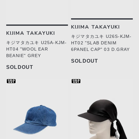
KIJIMA TAKAYUKI
KIJIMA TAKAYUKI
キジマタカユキ U26S-KJM-
キジマタカユキ U25A-KJM-
HT02 "SLAB DENIM
HT04 "WOOL EAR
6PANEL CAP" 03 D.GRAY
BEANIE" GREY
SOLDOUT
SOLDOUT