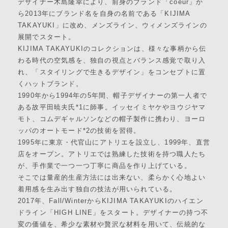
デザイナー木島隆幸により、前身のブランド「coeur」か
リクルート
ら2013年にブランド名を自身の名前である「KIJIMA
STAFF BLOG
TAKAYUKI」に改め、メンズライン、ウィメンズラインの
展開でスタート。
KIJIMA TAKAYUKIのコレクションは、様々な事柄から伝
SHOPPING GUIDE
わる時代の空気感を、独自の視点とバランス感覚で取り入
ログイン
れ、「スタイリングで生きるデザイン」をコンセプトに置
新規会員登録(MEMBER
くハットブランド。
SHIP)
1990年から1994年の5年間、帽子デザイナーの第一人者で
ある故平田暁夫氏*1に師事。イッセイミヤケやヨウジヤマ
アカウントの管理
モト、コムデギャルソンなどの帽子製作に携わり、ヨーロ
お支払いについて
ッパのオートモード*2の技術を習得。
1995年に東京・代官山にアトリエを設立し、1999年、直営
特定商取引法にもとづく
店をオープン。アトリエでは熟練した技術を持つ職人たち
表記
が、手作業で一つ一つ丁寧に商品を作り上げている。
Privacy Policy
そこでは量産的生産方法には出来ない、柔らかく心地よい
着用感を生み出す独自の技法が用いられている。
2017年、Fall/WinterからKIJIMA TAKAYUKIのハイエン
SNS
ドライン「HIGH LINE」をスタート。デザイナーの持つ不
変の価値を、希少な素材や贅沢な材料を用いて、伝統的な