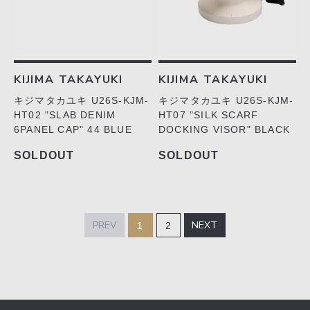
KIJIMA TAKAYUKI
KIJIMA TAKAYUKI
キジマタカユキ U26S-KJM-
キジマタカユキ U26S-KJM-
HT02 "SLAB DENIM
HT07 "SILK SCARF
6PANEL CAP" 44 BLUE
DOCKING VISOR" BLACK
SOLDOUT
SOLDOUT
PREV
NEXT
1
2