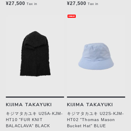
¥27,500
¥27,500
Tax in
Tax in
KIJIMA TAKAYUKI
KIJIMA TAKAYUKI
キジマタカユキ U25A-KJM-
キジマタカユキ U22S-KJM-
HT10 "FUR KNIT
HT02 "Thomas Mason
BALACLAVA" BLACK
Bucket Hat" BLUE