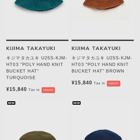
KIJIMA TAKAYUKI
KIJIMA TAKAYUKI
キジマタカユキ U25S-KJM-
キジマタカユキ U25S-KJM-
HT03 "POLY HAND KNIT
HT03 "POLY HAND KNIT
BUCKET HAT"
BUCKET HAT" BROWN
TURQUOISE
¥15,840
Tax in
40%Off
¥15,840
Tax in
40%Off