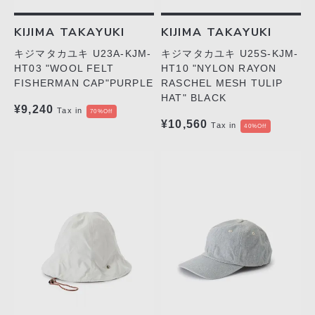
KIJIMA TAKAYUKI
KIJIMA TAKAYUKI
キジマタカユキ U25S-KJM-
キジマタカユキ U23A-KJM-
HT10 "NYLON RAYON
HT03 "WOOL FELT
RASCHEL MESH TULIP
FISHERMAN CAP"PURPLE
HAT" BLACK
¥9,240
Tax in
70%Off
¥10,560
Tax in
40%Off