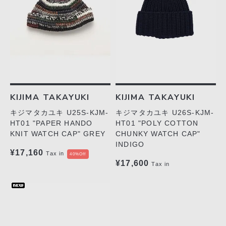
KIJIMA TAKAYUKI
KIJIMA TAKAYUKI
キジマタカユキ U26S-KJM-
キジマタカユキ U25S-KJM-
HT01 "POLY COTTON
HT01 "PAPER HANDO
CHUNKY WATCH CAP"
KNIT WATCH CAP" GREY
INDIGO
¥17,160
Tax in
40%Off
¥17,600
Tax in