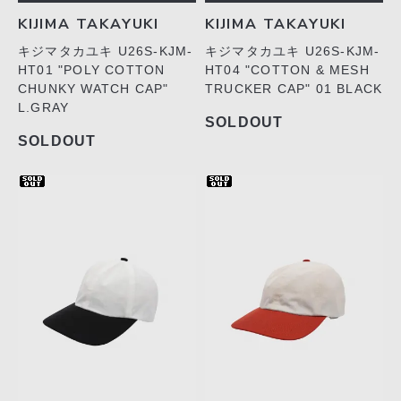
KIJIMA TAKAYUKI
KIJIMA TAKAYUKI
キジマタカユキ U26S-KJM-
キジマタカユキ U26S-KJM-
HT01 "POLY COTTON
HT04 "COTTON & MESH
CHUNKY WATCH CAP"
TRUCKER CAP" 01 BLACK
L.GRAY
SOLDOUT
SOLDOUT