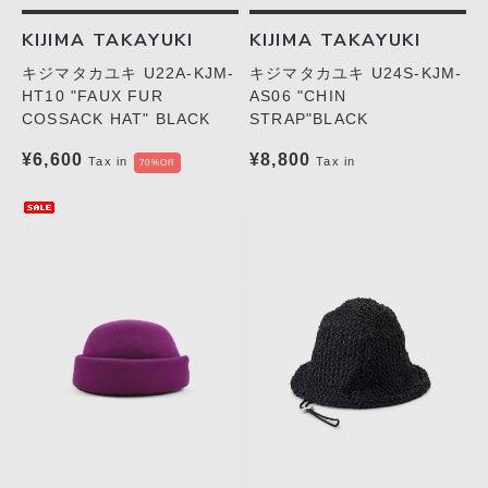
KIJIMA TAKAYUKI
KIJIMA TAKAYUKI
キジマタカユキ U22A-KJM-
キジマタカユキ U24S-KJM-
HT10 "FAUX FUR
AS06 "CHIN
COSSACK HAT" BLACK
STRAP"BLACK
¥6,600
¥8,800
Tax in
Tax in
70%Off